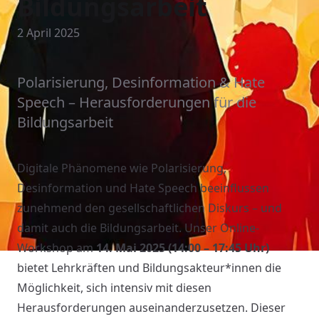
Bildungsarbeit
2 April 2025
Polarisierung, Desinformation & Hate
Speech – Herausforderungen für die
Bildungsarbeit
Digitale Phänomene wie Polarisierung,
Desinformation und Hate Speech beeinflussen
zunehmend den gesellschaftlichen Diskurs – und
damit auch die Bildungsarbeit. Unser Online-
Workshop am
14. Mai 2025 (14:00 – 17:45 Uhr)
bietet Lehrkräften und Bildungsakteur*innen die
Möglichkeit, sich intensiv mit diesen
Herausforderungen auseinanderzusetzen. Dieser